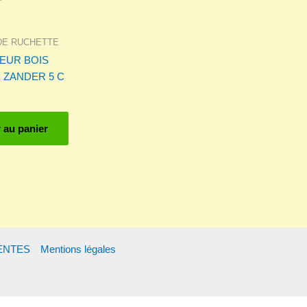
du
produit
DE RUCHETTE
EUR BOIS
 ZANDER 5 C
 au panier
ENTES
Mentions légales