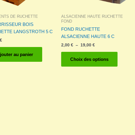
ENTS DE RUCHETTE
ALSACIENNE HAUTE RUCHETTE
FOND
RISSEUR BOIS
FOND RUCHETTE
ETTE LANGSTROTH 5 C
ALSACIENNE HAUTE 6 C
€
Plage
2,00
€
–
19,00
€
de
Ce
jouter au panier
prix :
Choix des options
produit
2,00 €
à
a
19,00 €
plusieurs
variation
Les
options
peuvent
être
choisies
sur
la