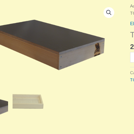
A
T
E
2
qu
d
T
C
B
T
R
Z
6
C