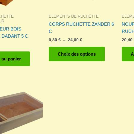
CHETTE
ELEMENTS DE RUCHETTE
ELEM
UR
CORPS RUCHETTE ZANDER 6
NOUR
EUR BOIS
C
RUCH
 DADANT 5 C
Plage
0,80
€
–
24,00
€
20,40
de
Ce
prix :
Choix des options
A
produit
0,80 €
 au panier
à
a
24,00 €
plusieurs
variations.
Les
options
peuvent
être
choisies
sur
la
page