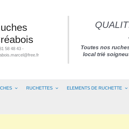
QUALIT
uches
réabois
Toutes nos ruches
81 58 48 43 -
local trié soigne
abois.marcel@free.fr
UCHES
RUCHETTES
ELEMENTS DE RUCHETTE