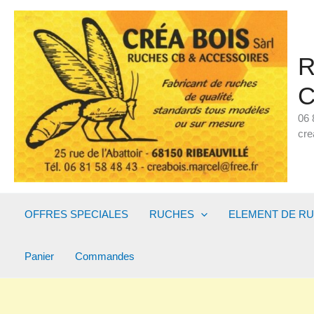
Aller
au
contenu
R
C
06 
cre
OFFRES SPECIALES
RUCHES
ELEMENT DE R
Panier
Commandes