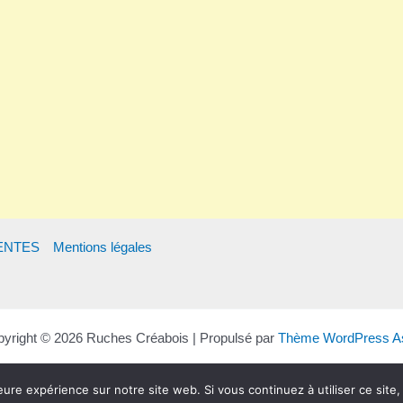
ENTES
Mentions légales
yright © 2026 Ruches Créabois | Propulsé par
Thème WordPress As
eure expérience sur notre site web. Si vous continuez à utiliser ce sit