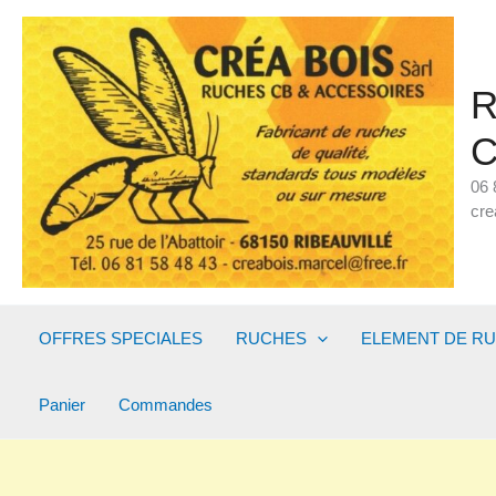
Aller
au
contenu
R
C
06 
cre
OFFRES SPECIALES
RUCHES
ELEMENT DE R
Panier
Commandes