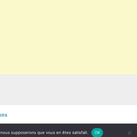
tra
e, nous supposerons que vous en êtes satisfait.
OK