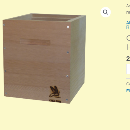
A
R
A
R
2
qu
d
C
C
R
E
A
H
6
C