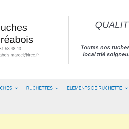
QUALIT
uches
réabois
Toutes nos ruches
81 58 48 43 -
local trié soigne
abois.marcel@free.fr
UCHES
RUCHETTES
ELEMENTS DE RUCHETTE