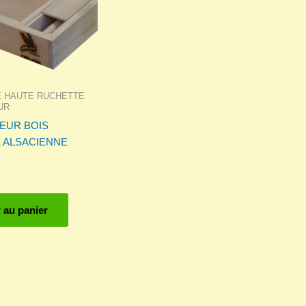
sur
la
page
du
produit
E HAUTE RUCHETTE
UR
EUR BOIS
 ALSACIENNE
 au panier