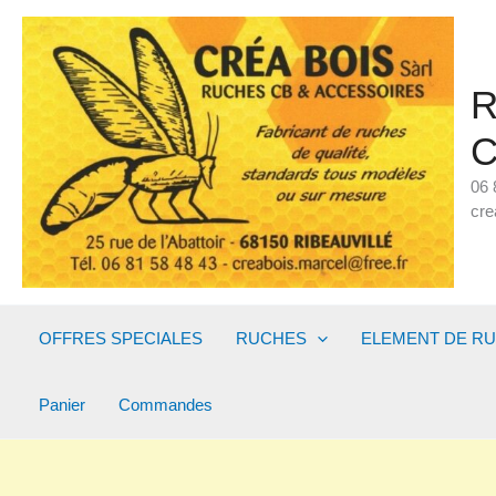
Aller
au
contenu
R
C
06 
cre
OFFRES SPECIALES
RUCHES
ELEMENT DE R
Panier
Commandes