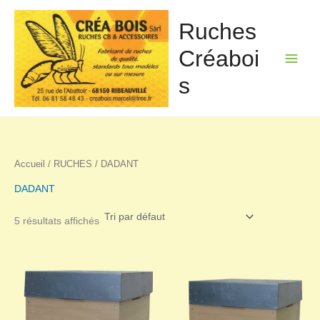
Aller
au
Ruches
contenu
Créaboi
s
Accueil
/
RUCHES
/ DADANT
DADANT
5 résultats affichés