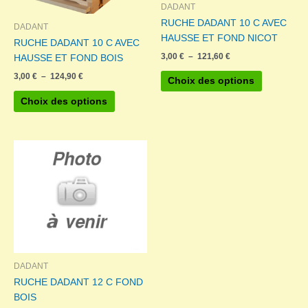
DADANT
page
page
RUCHE DADANT 10 C AVEC
DADANT
du
du
HAUSSE ET FOND NICOT
RUCHE DADANT 10 C AVEC
produit
produit
Plage
3,00
€
–
121,60
€
HAUSSE ET FOND BOIS
de
Ce
Plage
3,00
€
–
124,90
€
prix :
Choix des options
de
produit
3,00 €
Ce
prix :
à
Choix des options
a
produit
3,00 €
121,60 €
plusieurs
à
a
124,90 €
variations.
plusieurs
Les
variations.
options
Les
peuvent
options
être
peuvent
choisies
être
sur
choisies
la
sur
page
la
DADANT
du
page
RUCHE DADANT 12 C FOND
produit
du
BOIS
produit