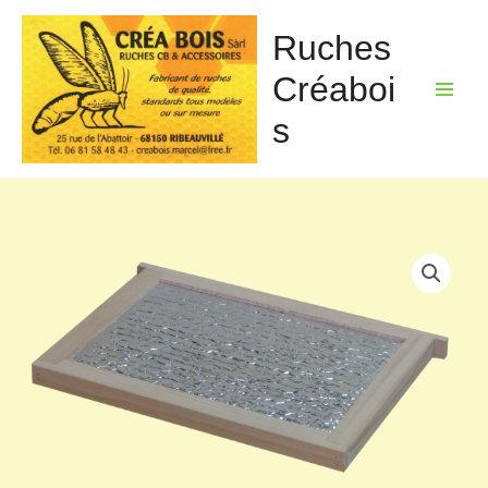
Aller
au
Ruches
contenu
Créaboi
s