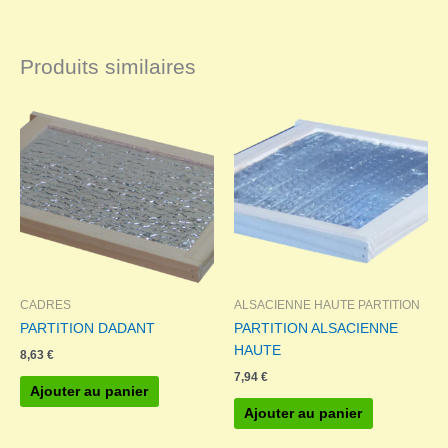
Produits similaires
CADRES
ALSACIENNE HAUTE PARTITION
PARTITION DADANT
PARTITION ALSACIENNE
HAUTE
8,63
€
7,94
€
Ajouter au panier
Ajouter au panier