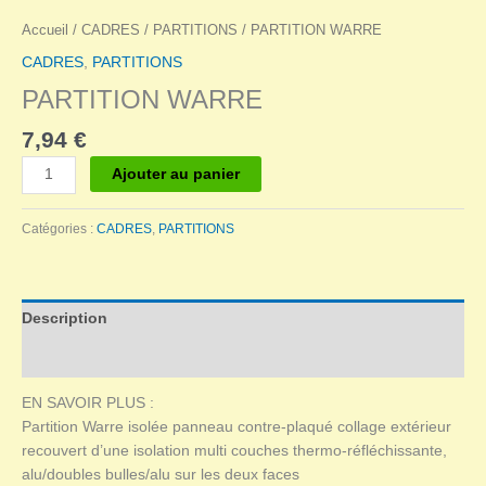
Accueil
/
CADRES
/
PARTITIONS
/ PARTITION WARRE
CADRES
,
PARTITIONS
PARTITION WARRE
7,94
€
quantité
Ajouter au panier
de
PARTITION
Catégories :
CADRES
,
PARTITIONS
WARRE
Description
Avis (0)
EN SAVOIR PLUS :
Partition Warre isolée panneau contre-plaqué collage extérieur
recouvert d’une isolation multi couches thermo-réfléchissante,
alu/doubles bulles/alu sur les deux faces