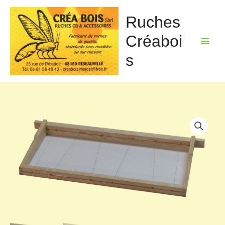
Aller
au
Ruches
contenu
Créaboi
s