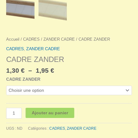
Accueil
/
CADRES
/
ZANDER CADRE
/ CADRE ZANDER
CADRES
,
ZANDER CADRE
CADRE ZANDER
Plage
1,30
€
–
1,95
€
de
CADRE ZANDER
prix :
1,30 €
à
1,95 €
quantité
Ajouter au panier
de
CADRE
UGS :
ND
Catégories :
CADRES
,
ZANDER CADRE
ZANDER