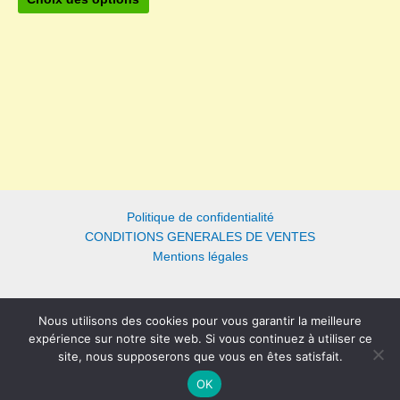
produit
1,00 €
à
a
1,40 €
plusieurs
variations.
Les
options
peuvent
être
choisies
sur
la
Politique de confidentialité
page
CONDITIONS GENERALES DE VENTES
du
Mentions légales
produit
Nous utilisons des cookies pour vous garantir la meilleure
Copyright © 2026 Ruches Créabois | Propulsé par
Thème WordPress
expérience sur notre site web. Si vous continuez à utiliser ce
Astra
site, nous supposerons que vous en êtes satisfait.
OK