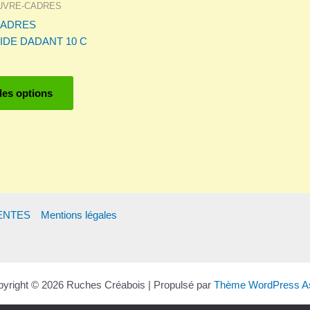
UVRE-CADRES
produit
CADRES
DE DADANT 10 C
Ce
des options
produit
a
plusieurs
variations.
Les
options
peuvent
être
ENTES
Mentions légales
choisies
sur
la
page
yright © 2026 Ruches Créabois | Propulsé par
Thème WordPress As
du