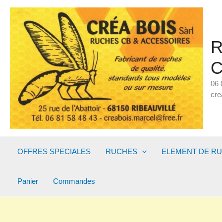
Aller
au
contenu
R
C
06 
cre
OFFRES SPECIALES
RUCHES
ELEMENT DE R
Panier
Commandes