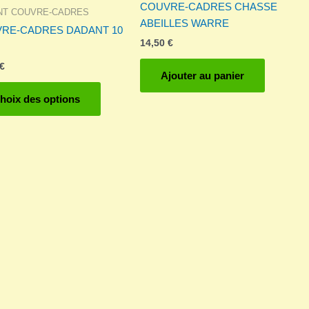
COUVRE-CADRES CHASSE
NT COUVRE-CADRES
ABEILLES WARRE
RE-CADRES DADANT 10
14,50
€
€
Ajouter au panier
Ce
hoix des options
produit
a
plusieurs
variations.
Les
options
peuvent
être
choisies
sur
la
page
du