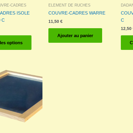
UVRE-CADRES
ELEMENT DE RUCHES
DADA
ADRES ISOLE
COUVRE-CADRES WARRE
COUV
 C
C
11,50
€
12,50
Ajouter au panier
Ce
des options
C
produit
a
plusieurs
variations.
Les
options
peuvent
être
choisies
sur
la
page
du