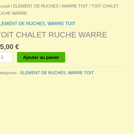
ccueil
/
ELEMENT DE RUCHES
/
WARRE TOIT
/ TOIT CHALET
UCHE WARRE
LEMENT DE RUCHES
,
WARRE TOIT
TOIT CHALET RUCHE WARRE
5,00
€
antité
Ajouter au panier
e
OIT
atégories :
ELEMENT DE RUCHES
,
WARRE TOIT
HALET
UCHE
ARRE