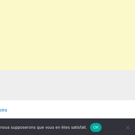
tra
e, nous supposerons que vous en êtes satisfait.
OK