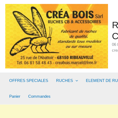
Aller
au
contenu
R
C
06 
cre
OFFRES SPECIALES
RUCHES
ELEMENT DE R
Panier
Commandes