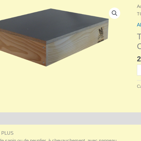
A
T
A
2
qu
d
T
C
B
A
H
1
Avis (0)
C
 PLUS
 de sapin ou de peuplier, à chevauchement, avec panneau