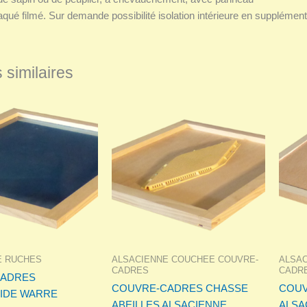
aqué filmé. Sur demande possibilité isolation intérieure en supplément
 similaires
E RUCHES
ALSACIENNE COUCHEE COUVRE-
ALSA
CADRES
CADR
CADRES
COUVRE-CADRES CHASSE
COUV
IDE WARRE
ABEILLES ALSACIENNE
ALSA