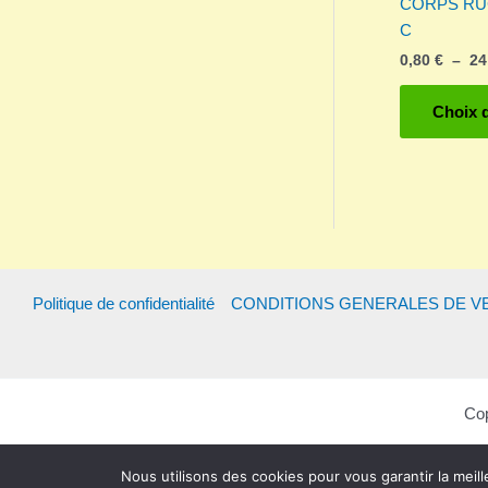
CORPS RU
C
0,80
€
–
24
Choix 
Politique de confidentialité
CONDITIONS GENERALES DE V
Cop
Nous utilisons des cookies pour vous garantir la meill