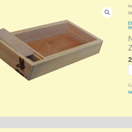
A
N
E
N
2
qu
d
N
C
B
N
R
Z
6
C
Informations complémentaires
Avis (0)