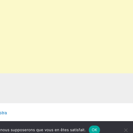
tra
e, nous supposerons que vous en êtes satisfait.
OK