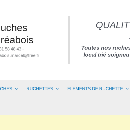
QUALIT
uches
réabois
Toutes nos ruches
81 58 48 43 -
local trié soigne
abois.marcel@free.fr
UCHES
RUCHETTES
ELEMENTS DE RUCHETTE