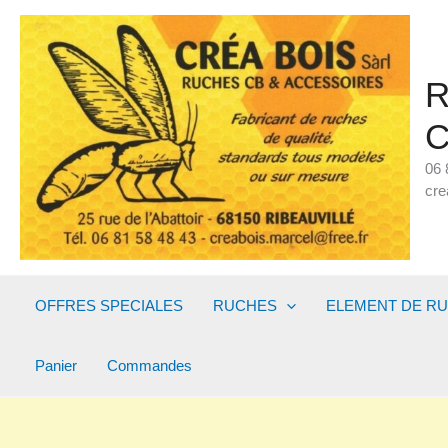
Aller
au
contenu
R
C
06 
cre
OFFRES SPECIALES
RUCHES
ELEMENT DE R
Panier
Commandes