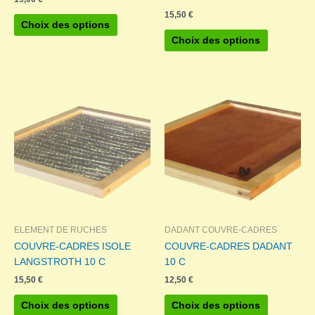
15,50
€
Ce
Choix des options
produit
Ce
Choix des options
a
produit
plusieurs
a
variations.
plusieurs
Les
variations.
options
Les
peuvent
options
être
peuvent
choisies
être
sur
choisies
la
sur
page
la
du
page
ELEMENT DE RUCHES
DADANT COUVRE-CADRES
produit
du
COUVRE-CADRES ISOLE
COUVRE-CADRES DADANT
produit
LANGSTROTH 10 C
10 C
15,50
€
12,50
€
Ce
Ce
Choix des options
Choix des options
produit
produit