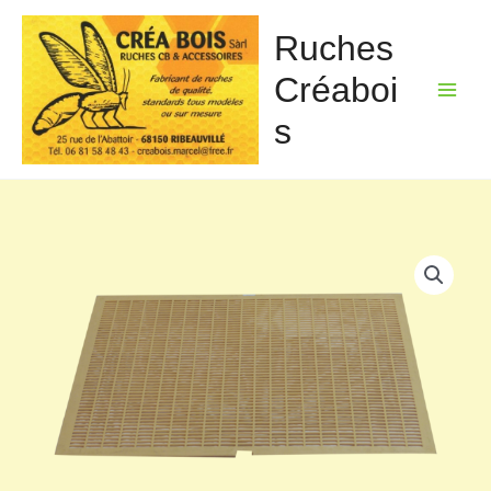
Aller
au
Ruches
contenu
Créaboi
s