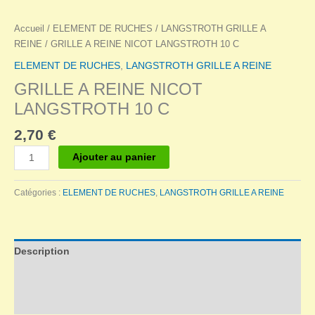
Accueil
/
ELEMENT DE RUCHES
/
LANGSTROTH GRILLE A
REINE
/ GRILLE A REINE NICOT LANGSTROTH 10 C
ELEMENT DE RUCHES
,
LANGSTROTH GRILLE A REINE
GRILLE A REINE NICOT
LANGSTROTH 10 C
2,70
€
quantité
Ajouter au panier
de
GRILLE
Catégories :
ELEMENT DE RUCHES
,
LANGSTROTH GRILLE A REINE
A
REINE
NICOT
LANGSTROTH
Description
10
C
Informations complémentaires
Avis (0)