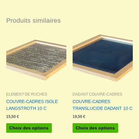
Produits similaires
ELEMENT DE RUCHES
DADANT COUVRE-CADRES
COUVRE-CADRES ISOLE
COUVRE-CADRES
LANGSTROTH 10 C
TRANSLUCIDE DADANT 10 C
15,50
€
19,50
€
Ce
Ce
Choix des options
Choix des options
produit
produit
a
a