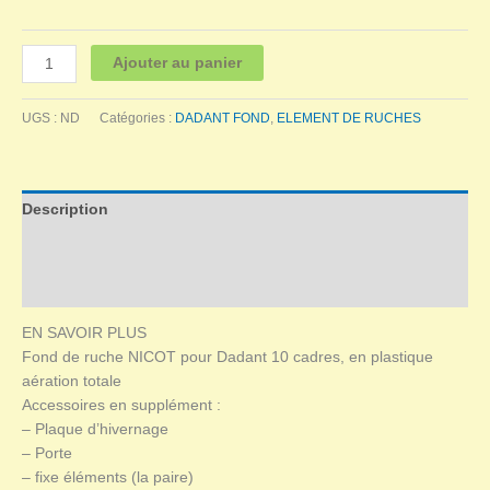
à
14,40 €
quantité
Ajouter au panier
de
FOND
UGS :
ND
Catégories :
DADANT FOND
,
ELEMENT DE RUCHES
DE
RUCHE
NICOT
DADANT
Description
10C
Informations complémentaires
Avis (0)
EN SAVOIR PLUS
Fond de ruche NICOT pour Dadant 10 cadres, en plastique
aération totale
Accessoires en supplément :
– Plaque d’hivernage
– Porte
– fixe éléments (la paire)