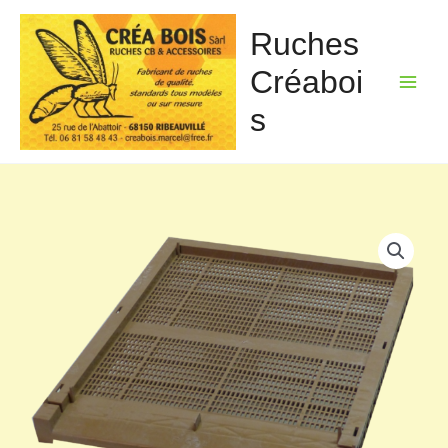
Aller
au
Ruches
contenu
Créaboi
s